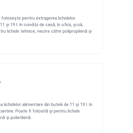
foloseşte pentru extragerea lichidelor
1 şi 19 l. în condiţii de casă, în oficii, şcoli,
tru lichide tehnice, neutre către polipropilenă şi
”
ichidelor alimentare din butelii de 11 şi 19 l. în
, cantine. Poate fi folosită şi pentru lichide
nă şi polietilenă.