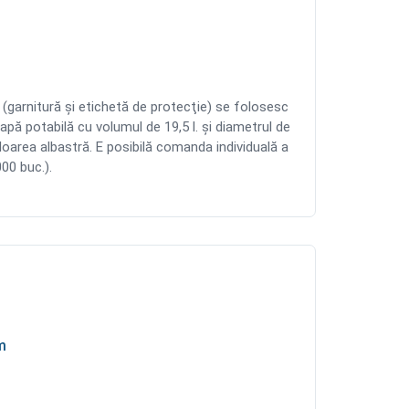
arnitură şi etichetă de protecţie) se folosesc
 apă potabilă cu volumul de 19,5 l. şi diametrul de
area albastră. E posibilă comanda individuală a
00 buc.).
m