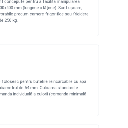
t concepute pentru a facilita manipularea
 600x400 mm (lungime x lățime). Sunt uşoare,
avorabile precum camere frigorifice sau frigidere.
de 250 kg.
losesc pentru buteliile reîncărcabile cu apă
şi diametrul de 54 mm. Culoarea standard e
omanda individuală a culorii (comanda minimală –