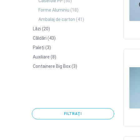
Caserole PP
(50)
Forme Aluminiu
(18)
Ambalaj de carton
(41)
Lăzi
(20)
Căldări
(43)
Paleți
(3)
Auxiliare
(8)
Containere Big Box
(3)
FILTRAȚI