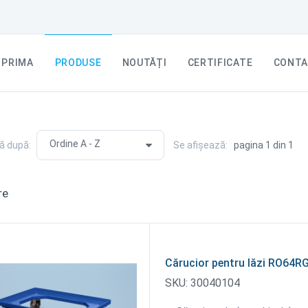
PRIMA
PRODUSE
NOUTĂȚI
CERTIFICATE
CONTA
ă după:
Se afișează:
pagina 1 din 1
re
Cărucior pentru lăzi RO64R
SKU:
30040104