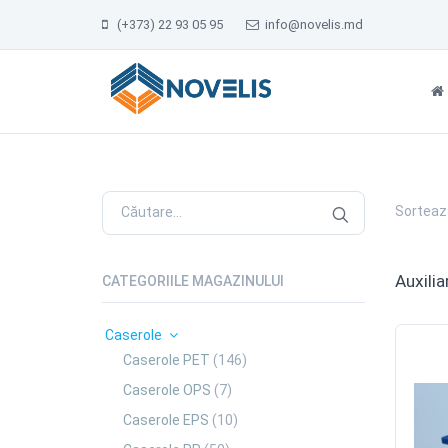
(+373) 22 93 05 95
info@novelis.md
Sorteaz
Auxilia
CATEGORIILE MAGAZINULUI
Caserole
Caserole PET
(146)
Caserole OPS
(7)
Caserole EPS
(10)