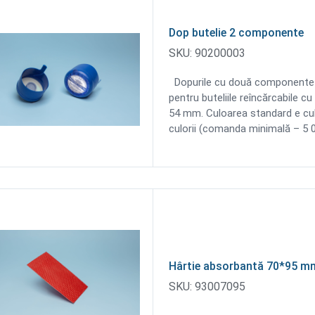
Dop butelie 2 componente
SKU:
90200003
Dopurile cu două componente (g
pentru buteliile reîncărcabile cu
54 mm. Culoarea standard e culo
culorii (comanda minimală – 5 0
Hârtie absorbantă 70*95 m
SKU:
93007095