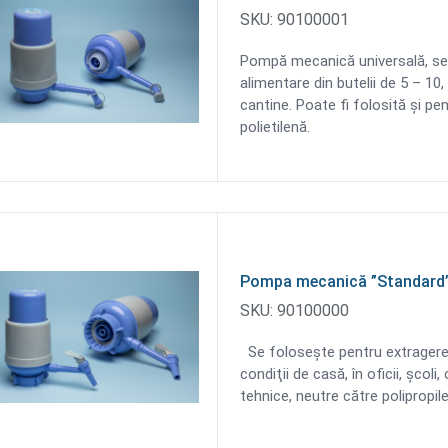
SKU:
90100001
Роmpă mecanică universală, se 
alimentare din butelii de 5 – 10, 1
cantine. Poate fi folosită şi pen
polietilenă.
Pompa mecanică ”Standard
SKU:
90100000
Se foloseşte pentru extragerea l
condiţii de casă, în oficii, şcoli
tehnice, neutre către polipropile