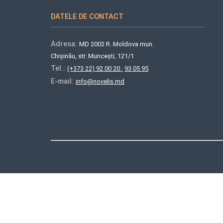
DATELE DE CONTACT
Adresa:
MD 2002 R. Moldova mun.
Chișinău, str. Muncești, 121/1
Tel.:
(+373 22) 92 00 20
,
93 05 95
E-mail:
info@novelis.md