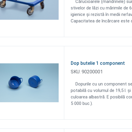
Cărucioarele (mandrinele) sun
stivelor de lăzi cu mărimile de
igienice şi rezistă în medii nef
Capacitatea de încărcare este 
Dop butelie 1 component
SKU:
90200001
Dopurile cu un component se fo
potabilă cu volumul de 19,5 l. 
culoarea albastră. E posibilă c
5 000 buc.).