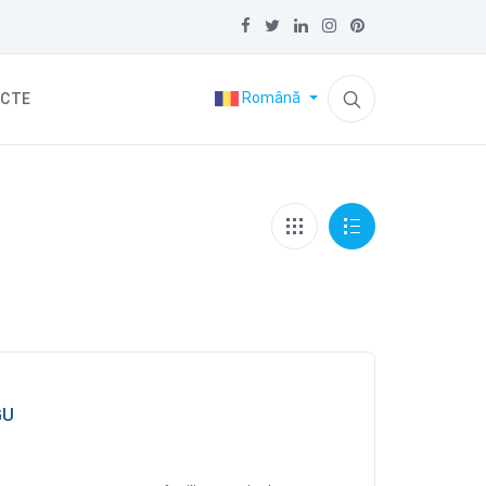
Română
CTE
GU