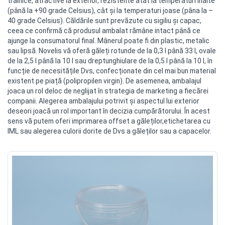
trainice, atractive la exterior, rezistente atât la temperaturi înalte
(până la +90 grade Celsius), cât şi la temperaturi joase (pâna la –
40 grade Celsius). Căldările sunt prevăzute cu sigiliu şi capac,
ceea ce confirmă că produsul ambalat rămâne intact până ce
ajunge la consumatorul final. Mânerul poate fi din plastic, metalic
sau lipsă. Novelis vă oferă găleți rotunde de la 0,3 l până 33 l, ovale
de la 2,5 l până la 10 l sau dreptunghiulare de la 0,5 l până la 10 l, în
funcție de necesitățile Dvs, confecționate din cel mai bun material
existent pe piață (polipropilen virgin). De asemenea, ambalajul
joaca un rol deloc de neglijat în strategia de marketing a fiecărei
companii. Alegerea ambalajului potrivit și aspectul lui exterior
deseori joacă un rol important în decizia cumpărătorului. În acest
sens vă putem oferi imprimarea offset a găleților,etichetarea cu
IML sau alegerea culorii dorite de Dvs a găleților sau a capacelor.