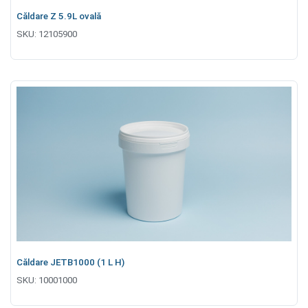
Căldare Z 5.9L оvală
SKU:
12105900
Căldare JETB1000 (1 L H)
SKU:
10001000