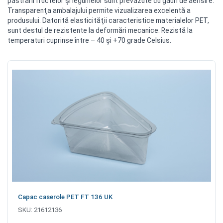
păstrarii fructelor şi legumelor sunt prevăzute cu găuri de aerisire.
Transparenţa ambalajului permite vizualizarea excelentă a
produsului. Datorită elasticităţii caracteristice materialelor PET,
sunt destul de rezistente la deformări mecanice. Rezistă la
temperaturi cuprinse între – 40 şi +70 grade Celsius.
Capac caserole PET FT 136 UK
SKU:
21612136