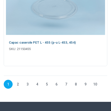
Capac caserole PET L - 455 (p-u L-453, 454)
SKU:
21150455
1
2
3
4
5
6
7
8
9
10