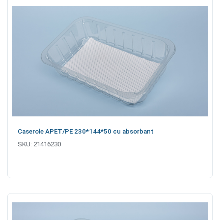
Caserole APET/PE 230*144*50 cu absorbant
SKU:
21416230