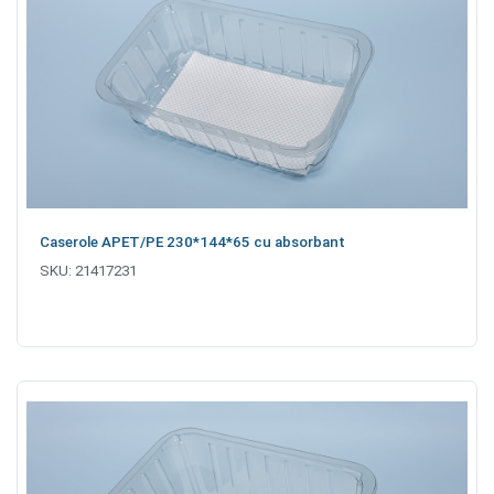
Caserole APET/PE 230*144*65 cu absorbant
SKU:
21417231