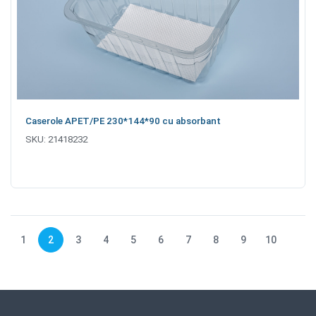
Caserole APET/PE 230*144*90 cu absorbant
SKU:
21418232
1
2
3
4
5
6
7
8
9
10