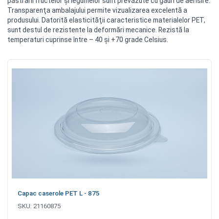
păstrarii fructelor şi legumelor sunt prevăzute cu găuri de aerisire.
Transparenţa ambalajului permite vizualizarea excelentă a
produsului. Datorită elasticităţii caracteristice materialelor PET,
sunt destul de rezistente la deformări mecanice. Rezistă la
temperaturi cuprinse între – 40 şi +70 grade Celsius.
Capac caserole PET L - 875
SKU:
21160875