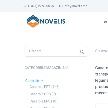
(+373) 22 93 05 95
info@novelis.md
Sorteaz
Caserol
CATEGORIILE MAGAZINULUI
transpo
legumel
Caserole
produsu
Caserole PET
(146)
mecanic
Caserole OPS
(7)
Caserole EPS
(10)