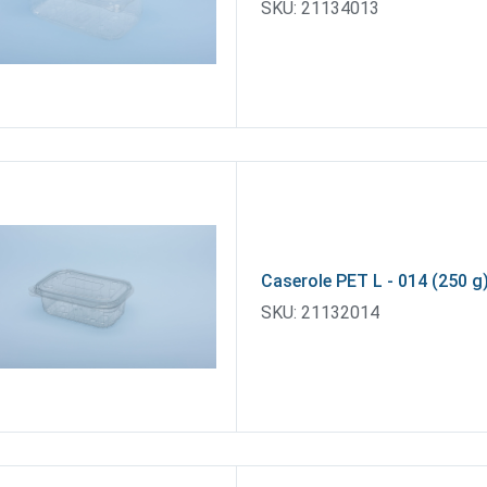
SKU:
21134013
Caserole PET L - 014 (250 g
SKU:
21132014