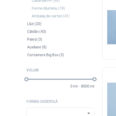
Caserole PP
(50)
Forme Aluminiu
(18)
Ambalaj de carton
(41)
Lăzi
(20)
Căldări
(43)
Paleți
(3)
Auxiliare
(8)
Containere Big Box
(3)
VOLUM
0
ml
-
8000
ml
FORMA CASEROLĂ