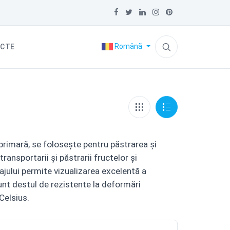
Română
CTE
 primară, se foloseşte pentru păstrarea şi
ansportarii şi păstrarii fructelor şi
jului permite vizualizarea excelentă a
sunt destul de rezistente la deformări
Celsius.