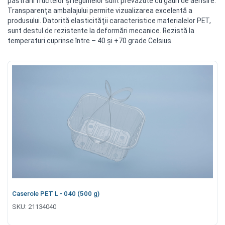
păstrarii fructelor şi legumelor sunt prevăzute cu găuri de aerisire.
Transparenţa ambalajului permite vizualizarea excelentă a
produsului. Datorită elasticităţii caracteristice materialelor PET,
sunt destul de rezistente la deformări mecanice. Rezistă la
temperaturi cuprinse între – 40 şi +70 grade Celsius.
Caserole PET L - 040 (500 g)
SKU:
21134040