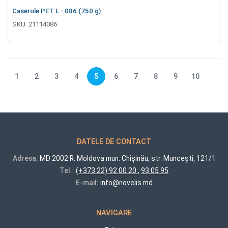
Caserole PET L - 086 (750 g)
SKU:
21114086
1
2
3
4
5
6
7
8
9
10
DATELE DE CONTACT
Adresa:
MD 2002 R. Moldova mun. Chișinău, str. Muncești, 121/1
Tel.:
(+373 22) 92 00 20
,
93 05 95
E-mail:
info@novelis.md
NAVIGARE