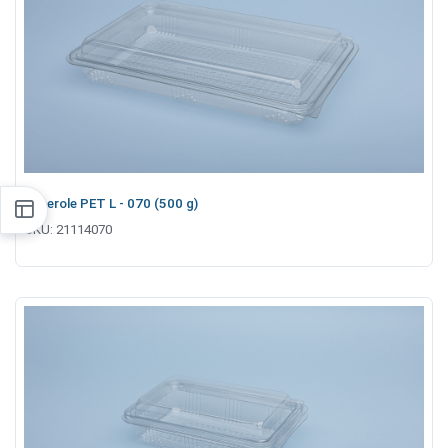
Caserole PET L - 070 (500 g)
SKU:
21114070