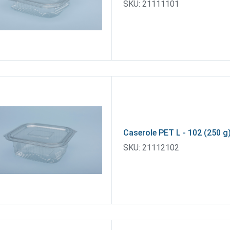
SKU:
21111101
Caserole PET L - 102 (250 g
SKU:
21112102