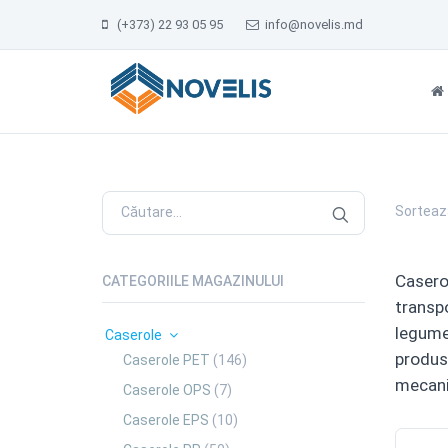
(+373) 22 93 05 95
info@novelis.md
Sorteaz
Caserol
CATEGORIILE MAGAZINULUI
transpo
legumel
Caserole
produsu
Caserole PET
(146)
mecanic
Caserole OPS
(7)
Caserole EPS
(10)