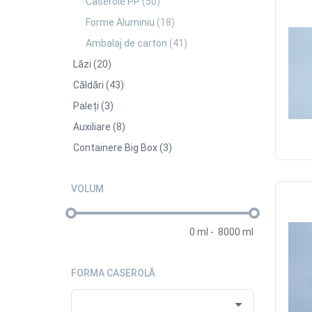
Caserole PP
(50)
Forme Aluminiu
(18)
Ambalaj de carton
(41)
Lăzi
(20)
Căldări
(43)
Paleți
(3)
Auxiliare
(8)
Containere Big Box
(3)
VOLUM
0
ml
-
8000
ml
FORMA CASEROLĂ