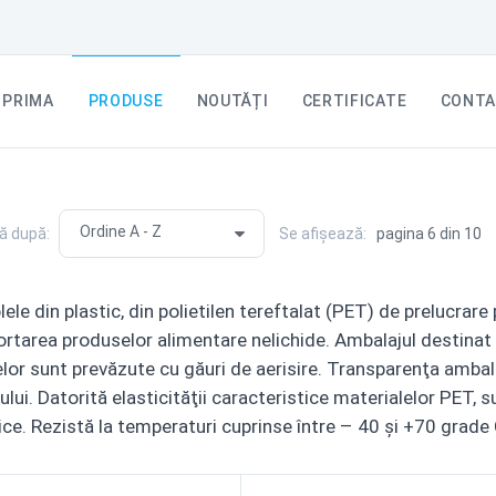
PRIMA
PRODUSE
NOUTĂȚI
CERTIFICATE
CONTA
ă după:
Se afișează:
pagina 6 din 10
ele din plastic, din polietilen tereftalat (PET) de prelucrare
rtarea produselor alimentare nelichide. Ambalajul destinat tr
or sunt prevăzute cu găuri de aerisire. Transparenţa ambala
lui. Datorită elasticităţii caracteristice materialelor PET, 
e. Rezistă la temperaturi cuprinse între – 40 şi +70 grade 