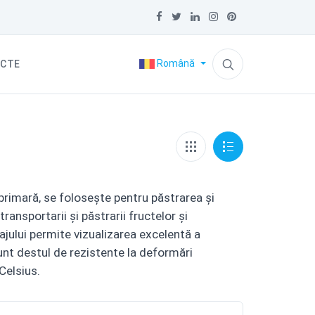
Română
CTE
 primară, se foloseşte pentru păstrarea şi
ansportarii şi păstrarii fructelor şi
jului permite vizualizarea excelentă a
sunt destul de rezistente la deformări
Celsius.