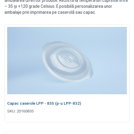
ambalarea diferitor produse. Rezistă la temperaturi cuprinse între
– 35 şi +120 grade Celsius. E posibilă personalizarea unor
ambalaje prin imprimarea pe caserolă sau capac.
Capac caserole LPP - 835 (p-u LPP-832)
SKU:
20160835