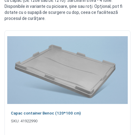
cu capac (DE 1208 sau DE 1210). Sarcina in stivă - 4 tone.
Disponibile in variante cu picioare, şine sau roţi. Opţional, pot fi
dotate cu o supapă de scurgere cu dop, ceea ce facilitează
procesul de curăţare.
Capac container Benoc (120*100 cm)
SKU:
41922990