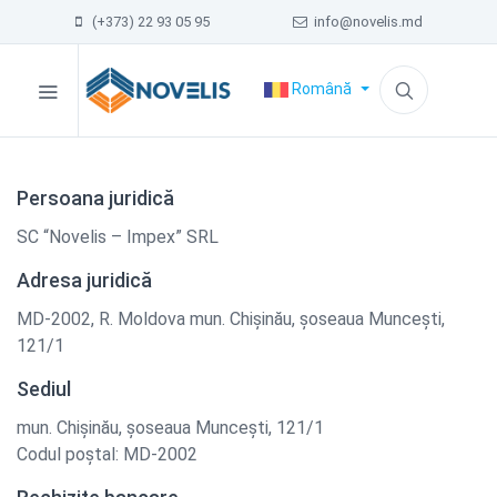
(+373) 22 93 05 95
info@novelis.md
Română
Persoana juridică
SC “Novelis – Impex” SRL
Adresa juridică
MD-2002, R. Moldova mun. Chişinău, șoseaua Muncești,
121/1
Sediul
mun. Chişinău, șoseaua Munceşti, 121/1
Codul poștal: MD-2002