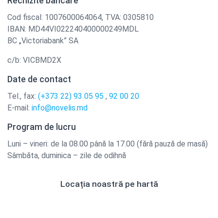
Rechizite bancare
Cod fiscal: 1007600064064, TVA: 0305810
IBAN: MD44VI022240400000249MDL
BC „Victoriabank” SA
c/b: VICBMD2X
Date de contact
Tel., fax:
(+373 22) 93 05 95
,
92 00 20
E-mail:
info@novelis.md
Program de lucru
Luni – vineri: de la 08.00 până la 17.00 (fără pauză de masă)
Sâmbăta, duminica – zile de odihnă
Locația noastră pe hartă