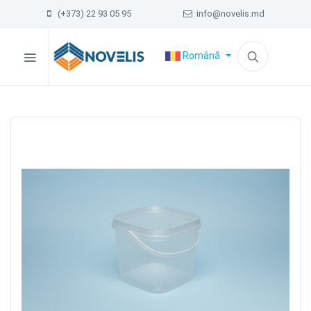
(+373) 22 93 05 95
info@novelis.md
Română