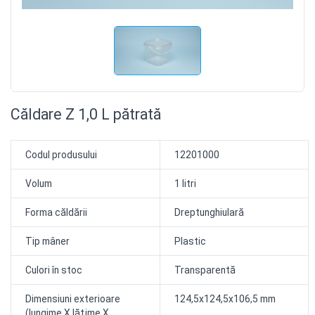
Căldare Z 1,0 L pătrată
Codul produsului
12201000
Volum
1 litri
Forma căldării
Dreptunghiulară
Tip mâner
Plastic
Culori în stoc
Transparentă
Dimensiuni exterioare
124,5x124,5x106,5 mm
(lungime X lăţime X