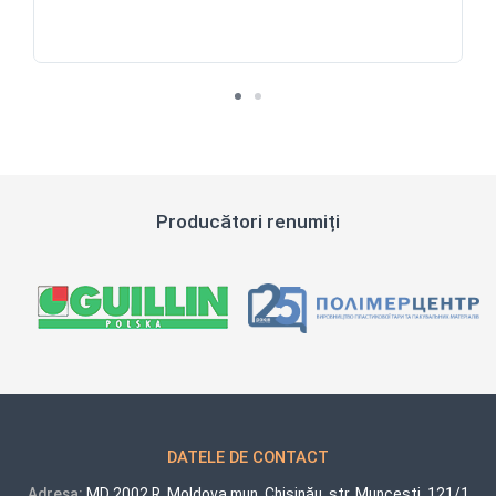
Producători renumiți
DATELE DE CONTACT
Adresa:
MD 2002 R. Moldova mun. Chișinău, str. Muncești, 121/1