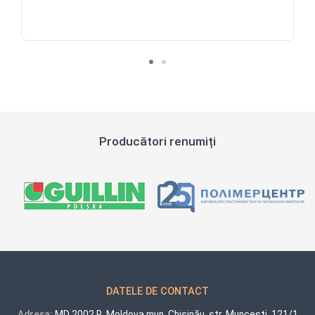
Producători renumiți
DATELE DE CONTACT
Adresa:
MD 2002 R. Moldova mun. Chișinău, str. Muncești, 121/1