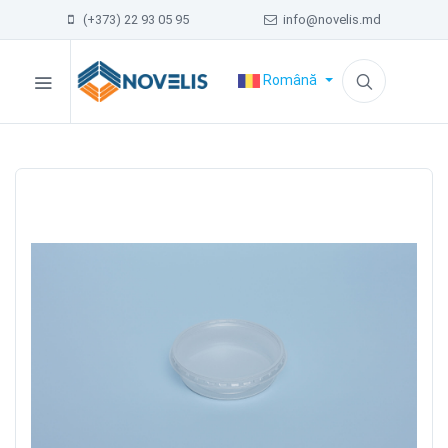
(+373) 22 93 05 95
info@novelis.md
Română