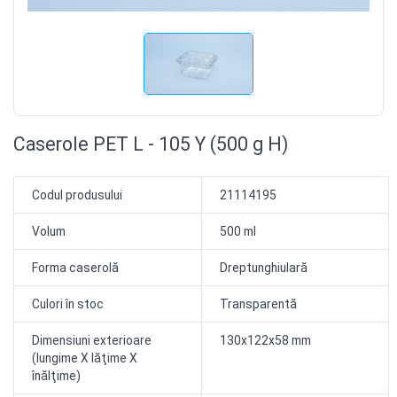
Caserole PET L - 105 Y (500 g H)
Codul produsului
21114195
Volum
500 ml
Forma caserolă
Dreptunghiulară
Culori în stoc
Transparentă
Dimensiuni exterioare
130x122x58 mm
(lungime X lăţime X
înălţime)