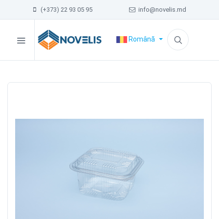
(+373) 22 93 05 95
info@novelis.md
Română