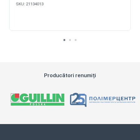
SKU:
21134013
Producători renumiți