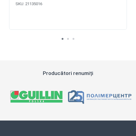
SKU:
21135016
Producători renumiți