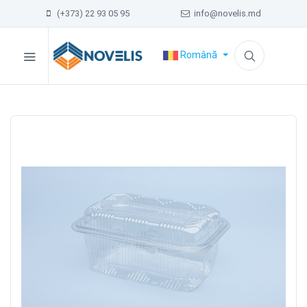
(+373) 22 93 05 95
info@novelis.md
Română