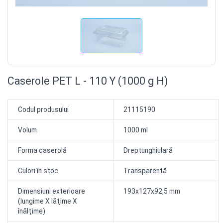
Caserole PET L - 110 Y (1000 g H)
Codul produsului
21115190
Volum
1000 ml
Forma caserolă
Dreptunghiulară
Culori în stoc
Transparentă
Dimensiuni exterioare
193x127x92,5 mm
(lungime X lăţime X
înălţime)