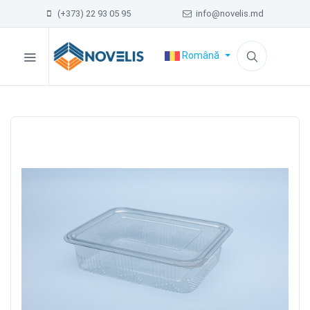
(+373) 22 93 05 95
info@novelis.md
Română