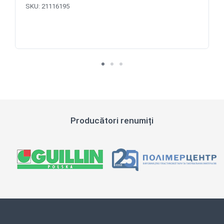
SKU:
21116195
Producători renumiți