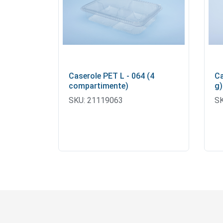
Caserole PET L - 064 (4
Ca
compartimente)
g)
SKU:
21119063
SK