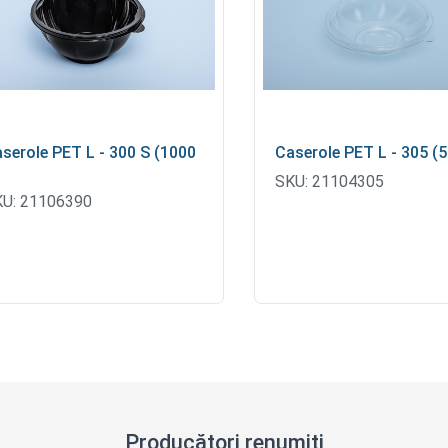
serole PET L - 300 S (1000
Caserole PET L - 305 (5
SKU:
21104305
U:
21106390
Producători renumiți