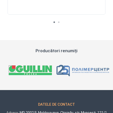
Producători renumiți
DATELE DE CONTACT
Adresa:
MD 2002 R. Moldova mun. Chișinău, str. Muncești, 121/1