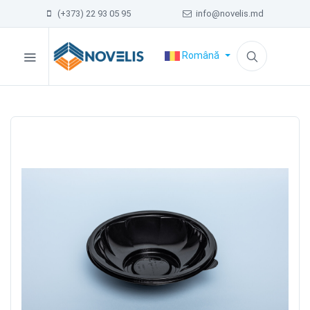
(+373) 22 93 05 95
info@novelis.md
Română