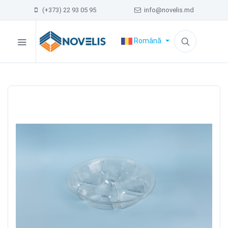
(+373) 22 93 05 95
info@novelis.md
Română