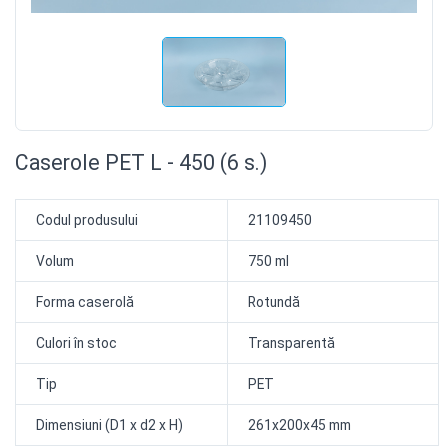
Caserole PET L - 450 (6 s.)
Codul produsului
21109450
Volum
750 ml
Forma caserolă
Rotundă
Culori în stoc
Transparentă
Tip
PET
Dimensiuni (D1 x d2 x H)
261x200x45 mm