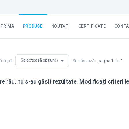
PRIMA
PRODUSE
NOUTĂȚI
CERTIFICATE
CONTA
ă după:
Se afișează:
pagina 1 din 1
e rău, nu s-au găsit rezultate. Modificați criteriil