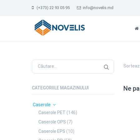
(+373) 22 93 05 95
info@novelis.md
Sorteaz
Ne par
CATEGORIILE MAGAZINULUI
Caserole
Caserole PET
(146)
Caserole OPS
(7)
Caserole EPS
(10)