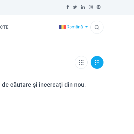
Română
CTE
e de căutare și încercați din nou.