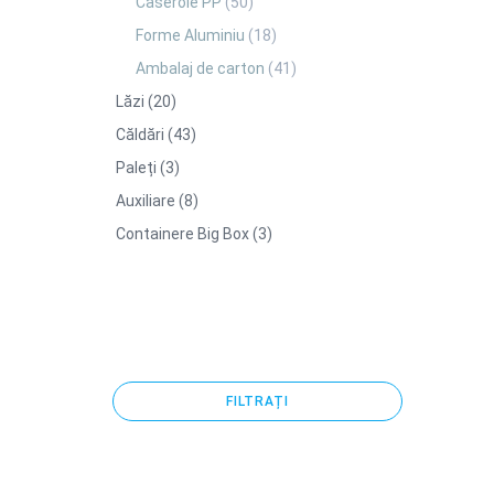
Caserole PP
(50)
Forme Aluminiu
(18)
Ambalaj de carton
(41)
Lăzi
(20)
Căldări
(43)
Paleți
(3)
Auxiliare
(8)
Containere Big Box
(3)
FILTRAȚI