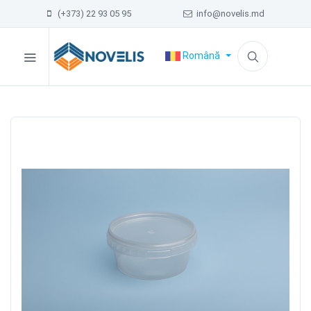
(+373) 22 93 05 95
info@novelis.md
Română