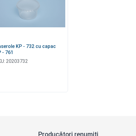
serole KP - 732 cu capac
 - 761
U:
20203732
Producători renumiți