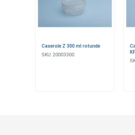
Caserole Z 300 ml rotunde
Ca
KP
SKU:
20003300
SK